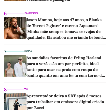
6
FAMOSOS
Jason Momoa, hoje aos 47 anos, o Blanka
de 'Street Fighter' e eterno 'Aquaman':
'Minha mãe sempre tomava cervejas de
qualidade. Ela acabou me criando bebendo
as melhores'
7
MODA
As sandálias favoritas de Erling Haaland
para o verão são um par perfeito, ideal
tanto para usar na praia com roupa de
banho quanto em uma festa com terno de
linho
8
TV
Apresentador deixa o SBT após 8 meses
para trabalhar em emissora digital criada
por Bacci