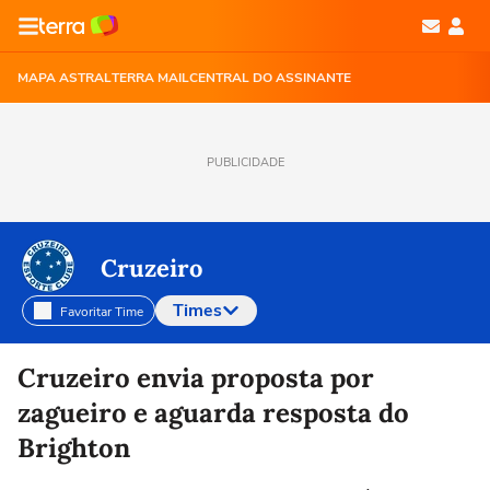
MAPA ASTRAL
TERRA MAIL
CENTRAL DO ASSINANTE
PUBLICIDADE
Cruzeiro
Times
Favoritar Time
Selecione o time para ver as notícias
Cruzeiro envia proposta por
zagueiro e aguarda resposta do
Brighton