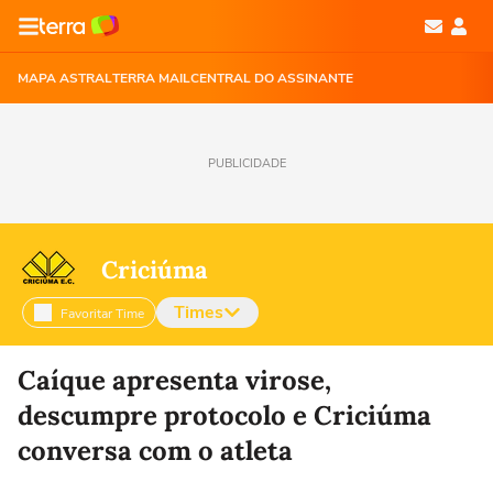
MAPA ASTRAL
TERRA MAIL
CENTRAL DO ASSINANTE
PUBLICIDADE
Criciúma
Times
Favoritar Time
Selecione o time para ver as notícias
Caíque apresenta virose,
descumpre protocolo e Criciúma
conversa com o atleta