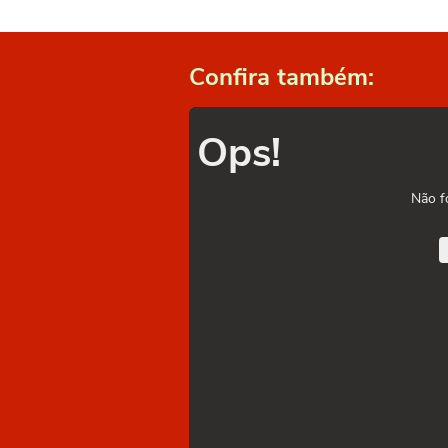
Confira também:
Ops!
Não f