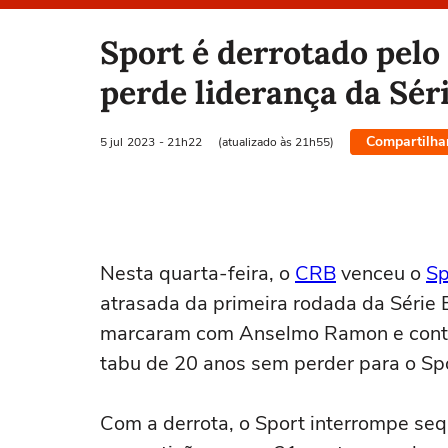
Selecione o time para ver as notícias
Sport é derrotado pelo
perde liderança da Sér
Compartilha
5 jul
2023
- 21h22
(atualizado às 21h55)
Nesta quarta-feira, o
CRB
venceu o
Sp
atrasada da primeira rodada da Série
marcaram com Anselmo Ramon e contar
tabu de 20 anos sem perder para o Sp
Com a derrota, o Sport interrompe seq