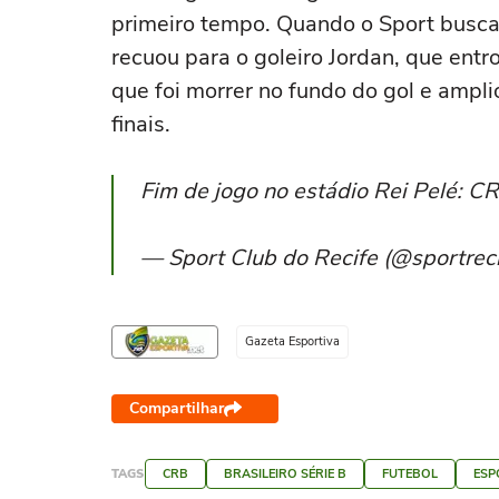
primeiro tempo. Quando o Sport busca
recuou para o goleiro Jordan, que entro
que foi morrer no fundo do gol e amp
finais.
Fim de jogo no estádio Rei Pelé: C
— Sport Club do Recife (@sportrec
Gazeta Esportiva
Compartilhar
TAGS
CRB
BRASILEIRO SÉRIE B
FUTEBOL
ESP