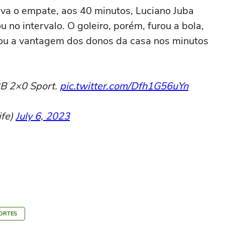
va o empate, aos 40 minutos, Luciano Juba
u no intervalo. O goleiro, porém, furou a bola,
liou a vantagem dos donos da casa nos minutos
RB 2×0 Sport.
pic.twitter.com/Dfh1G56uYn
ife)
July 6, 2023
ORTES