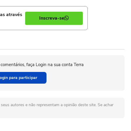
ias através
Inscreva-se
 comentários, faça Login na sua conta Terra
ogin para participar
seus autores e não representam a opinião deste site. Se achar