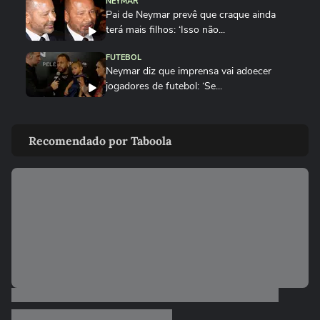
NEYMAR
Pai de Neymar prevê que craque ainda
terá mais filhos: ‘Isso não...
FUTEBOL
Neymar diz que imprensa vai adoecer
jogadores de futebol: ‘Se...
NEYMAR
Artista responsável por busto e estátua
Recomendado por Taboola
de Neymar em memorial...
ESPORTES
Neymar é homenageado pelo Santos com
busto e estátua em memorial:...
ESPORTES
Neymar solta a voz com Thiaguinho em
festa de aniversário de...
FUTEBOL
Neymar desmente cobrança com os
‘jovens’ do elenco do Santos no...