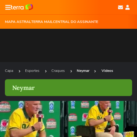
MAPA ASTRAL
TERRA MAIL
CENTRAL DO ASSINANTE
Capa
Esportes
Craques
Neymar
Videos
Neymar
Ops!
Não foi possível reproduzir o vídeo