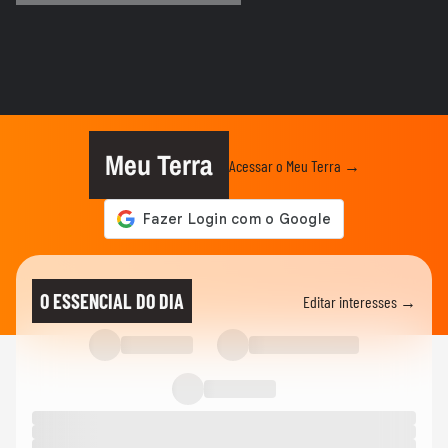
ESPORTES
Neymar desabafa após ser alvo de críticas
por ir jogar pôquer em...
ESPORTES
Bruno Formiga revela que ficou bravo
com brincadeira de colegas da...
Meu Terra
Acessar o Meu Terra →
ESPORTES
Neymar volta a torneio de pôquer um dia
após polêmica por presença...
ESPORTES
Neymar participa de torneio de pôquer em
O ESSENCIAL DO DIA
Editar interesses →
dia de jogo do Santos...
COPA DO MUNDO DA FIFA 2026
Fã de Neymar, Nico Williams surpreende
com 'funk proibidão' do...