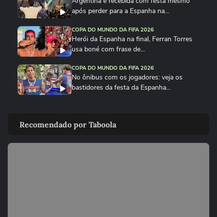
Argentina é recebida com festa mesmo
após perder para a Espanha na...
COPA DO MUNDO DA FIFA 2026
Herói da Espanha na final, Ferran Torres
usa boné com frase de...
COPA DO MUNDO DA FIFA 2026
No ônibus com os jogadores: veja os
bastidores da festa da Espanha...
COPA DO MUNDO DA FIFA 2026
Cucurella canta em festa da Espanha
Recomendado por Taboola
música viral criada por...
COPA DO MUNDO DA FIFA 2026
Fã de Neymar, Nico Williams surpreende
com 'funk proibidão' do...
COPA DO MUNDO DA FIFA 2026
Cucurella ‘perde a linha’ e ‘hidrata’ taça da
Copa do Mundo...