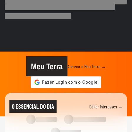
COPA DO MUNDO DA FIFA 2026
Que intimidade! Lamine Yamal faz carinho
e 'lustra' taça da Copa...
COPA DO MUNDO DA FIFA 2026
Imagens aéreas mostram ruas de Madri
tomadas por torcedores em...
COPA DO MUNDO DA FIFA 2026
‘Somos os reis do mundo’: seleção da
Espanha arrasta multidão em...
Meu Terra
Acessar o Meu Terra →
COPA DO MUNDO DA FIFA 2026
Lamine Yamal manda recado a Paredes
após agressão a Gavi na final...
COPA DO MUNDO DA FIFA 2026
Adolescente morre após fonte desabar
O ESSENCIAL DO DIA
Editar interesses →
durante comemoração do título...
COPA DO MUNDO DA FIFA 2026
Torcedores argentinos entram em
confronto com a PM no RJ após...