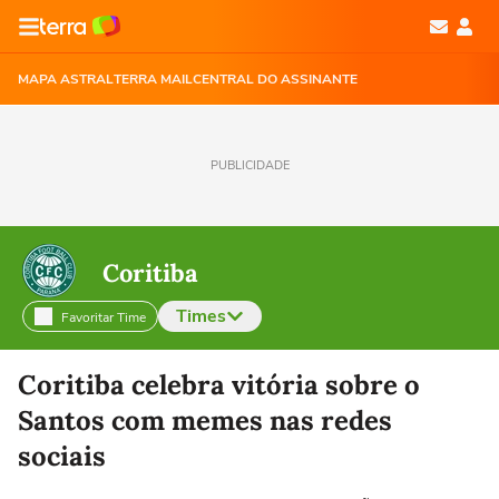
MAPA ASTRAL
TERRA MAIL
CENTRAL DO ASSINANTE
PUBLICIDADE
Coritiba
Times
Favoritar Time
Selecione o time para ver as notícias
Coritiba celebra vitória sobre o
Santos com memes nas redes
sociais