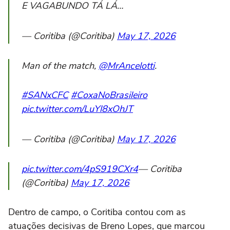
E VAGABUNDO TÁ LÁ…
— Coritiba (@Coritiba)
May 17, 2026
Man of the match,
@MrAncelotti
.
#SANxCFC
#CoxaNoBrasileiro
pic.twitter.com/LuYl8xOhJT
— Coritiba (@Coritiba)
May 17, 2026
pic.twitter.com/4pS919CXr4
— Coritiba
(@Coritiba)
May 17, 2026
Dentro de campo, o Coritiba contou com as
atuações decisivas de Breno Lopes, que marcou