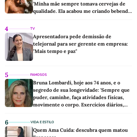
'Minha mãe sempre tomava cervejas de
qualidade. Ela acabou me criando bebendo
as melhores'
4
TV
Apresentadora pede demissão de
telejornal para ser gerente em empresa:
"Mais tempo e paz"
5
FAMOSOS
Bruna Lombardi, hoje aos 74 anos, e o
segredo de sua longevidade: 'Sempre que
puder, caminhe, faça atividades físicas,
movimente o corpo. Exercícios diários,
mesmo pequenos, são libertadores'
6
VIDA E ESTILO
Quem Ama Cuida: descubra quem matou