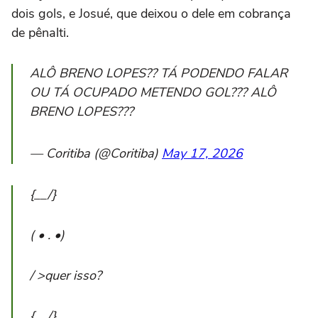
dois gols, e Josué, que deixou o dele em cobrança
de pênalti.
ALÔ BRENO LOPES?? TÁ PODENDO FALAR
OU TÁ OCUPADO METENDO GOL??? ALÔ
BRENO LOPES???
— Coritiba (@Coritiba)
May 17, 2026
{__/}
( • . •)
/ >quer isso?
{__/}