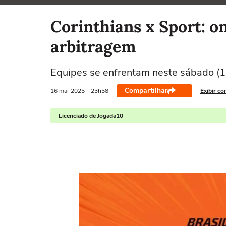
Selecione o time para ver as notícias
Corinthians x Sport: on
arbitragem
Equipes se enfrentam neste sábado (17
Compartilhar
16 mai
2025
- 23h58
Exibir co
Licenciado de Jogada10