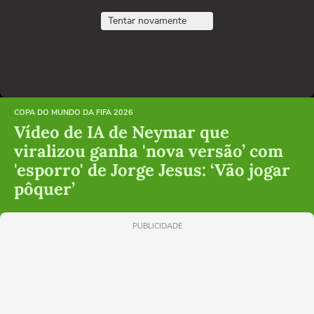
Tentar novamente
COPA DO MUNDO DA FIFA 2026
Vídeo de IA de Neymar que
viralizou ganha 'nova versão’ com
'esporro' de Jorge Jesus: ‘Vão jogar
pôquer’
PUBLICIDADE