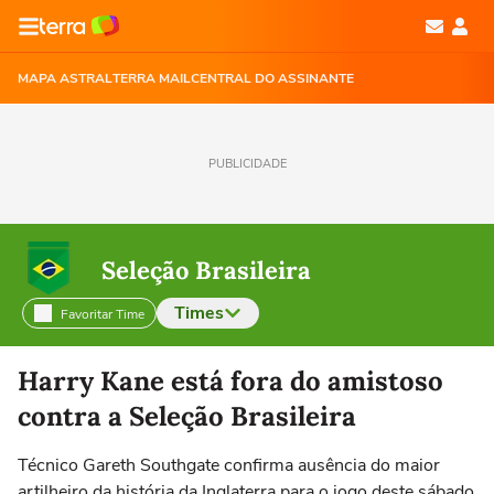
MAPA ASTRAL
TERRA MAIL
CENTRAL DO ASSINANTE
PUBLICIDADE
Seleção Brasileira
Times
Favoritar Time
Selecione o time para ver as notícias
Harry Kane está fora do amistoso
contra a Seleção Brasileira
Técnico Gareth Southgate confirma ausência do maior
artilheiro da história da Inglaterra para o jogo deste sábado