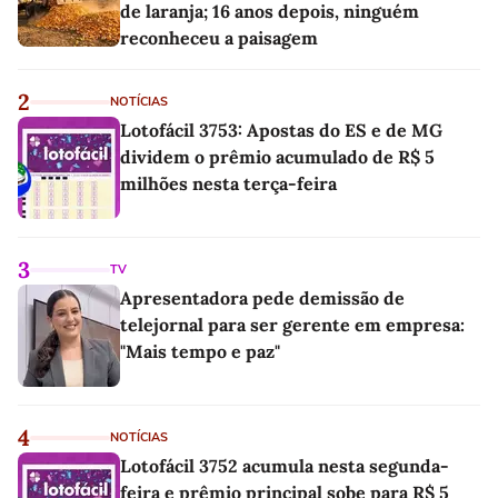
de laranja; 16 anos depois, ninguém
reconheceu a paisagem
2
NOTÍCIAS
Lotofácil 3753: Apostas do ES e de MG
dividem o prêmio acumulado de R$ 5
milhões nesta terça-feira
3
TV
Apresentadora pede demissão de
telejornal para ser gerente em empresa:
"Mais tempo e paz"
4
NOTÍCIAS
Lotofácil 3752 acumula nesta segunda-
feira e prêmio principal sobe para R$ 5