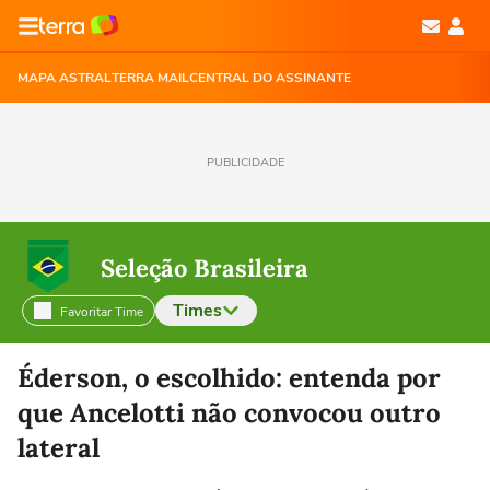
MAPA ASTRAL
TERRA MAIL
CENTRAL DO ASSINANTE
PUBLICIDADE
Seleção Brasileira
Times
Favoritar Time
Selecione o time para ver as notícias
Éderson, o escolhido: entenda por
que Ancelotti não convocou outro
lateral