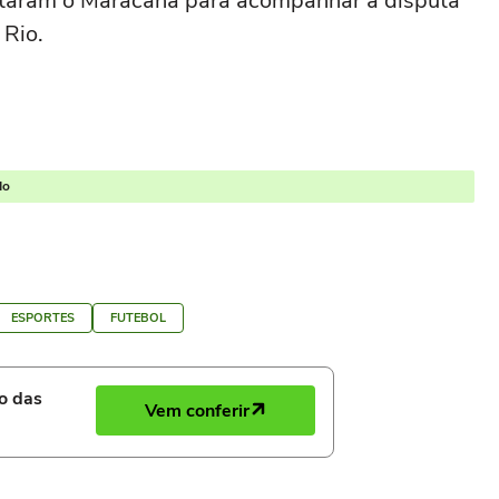
otaram o Maracanã para acompanhar a disputa
 Rio.
do
ESPORTES
FUTEBOL
ro das
Vem conferir