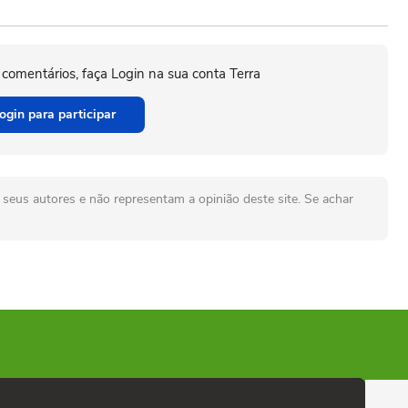
 comentários, faça Login na sua conta Terra
ogin para participar
seus autores e não representam a opinião deste site. Se achar