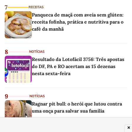
7
RECEITAS
Panqueca de maçã com aveia sem glúten:
receita fofinha, prática e nutritiva para o
café da manhã
8
NOTÍCIAS
Resultado da Lotofácil 3756: Três apostas
do DF, PA e RO acertam as 15 dezenas
nesta sexta-feira
9
NOTÍCIAS
Ragnar pit bull: o herói que lutou contra
uma onça para salvar sua família