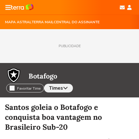
MAPA ASTRAL
TERRA MAIL
CENTRAL DO ASSINANTE
PUBLICIDADE
Botafogo
Times
Favoritar Time
Selecione o time para ver as notícias
Santos goleia o Botafogo e
conquista boa vantagem no
Brasileiro Sub-20