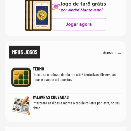
Jogo de tarô grátis
por André Mantovanni
Jogar agora
MEUS JOGOS
Acessar →
TERMO
Descubra a palavra do dia em até 6 tentativas. Observe as
dicas e avance até acertar.
PALAVRAS CRUZADAS
Interprete as dicas e monte o tabuleiro letra por letra, no seu
ritmo.