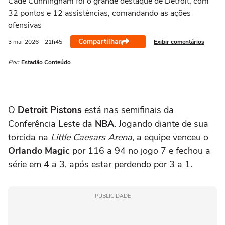
Cade Cunningham foi o grande destaque de Detroit, com
32 pontos e 12 assistências, comandando as ações
ofensivas
Compartilhar
Exibir comentários
3 mai
2026
- 21h45
Por:
Estadão Conteúdo
O
Detroit Pistons
está nas semifinais da
Conferência Leste da
NBA
. Jogando diante de sua
torcida na
Little Caesars Arena
, a equipe venceu o
Orlando Magic
por 116 a 94 no jogo 7 e fechou a
série em 4 a 3, após estar perdendo por 3 a 1.
PUBLICIDADE