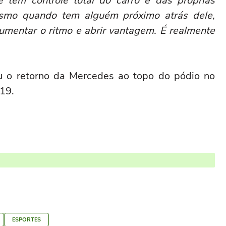
e tem controle total do carro e das próprias
mo quando tem alguém próximo atrás dele,
mentar o ritmo e abrir vantagem. É realmente
 o retorno da Mercedes ao topo do pódio no
019.
ESPORTES