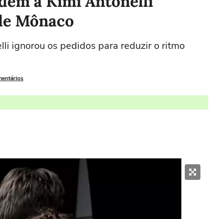
rdem a Kimi Antonelli
 de Mônaco
i ignorou os pedidos para reduzir o ritmo
mentários