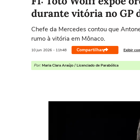
F1: Toto Wolff expõe o
durante vitória no GP
Chefe da Mercedes contou que Antonell
rumo à vitória em Mônaco.
Compartilhar
10 jun
2026
- 11h48
Exibir co
Por:
Maria Clara Araújo / Licenciado de Parabólica