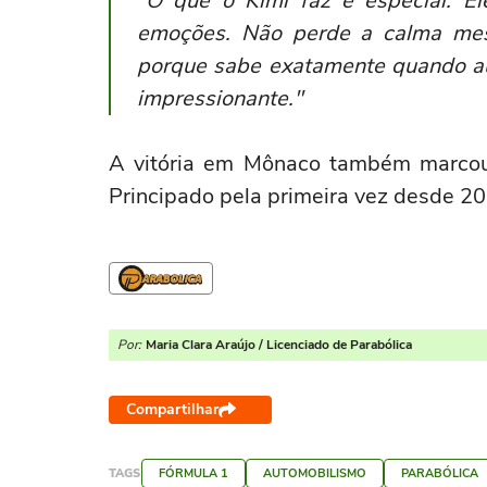
"O que o Kimi faz é especial. El
emoções. Não perde a calma mes
porque sabe exatamente quando au
impressionante."
A vitória em Mônaco também marcou
Principado pela primeira vez desde 2
Por:
Maria Clara Araújo / Licenciado de Parabólica
Compartilhar
TAGS
FÓRMULA 1
AUTOMOBILISMO
PARABÓLICA