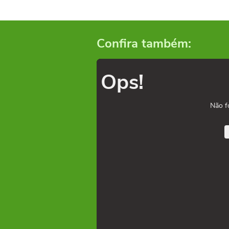
Confira também:
Ops!
Não f