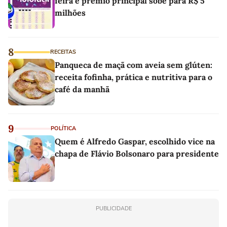
feira e prêmio principal sobe para R$ 5
milhões
8
RECEITAS
Panqueca de maçã com aveia sem glúten:
receita fofinha, prática e nutritiva para o
café da manhã
9
POLÍTICA
Quem é Alfredo Gaspar, escolhido vice na
chapa de Flávio Bolsonaro para presidente
PUBLICIDADE