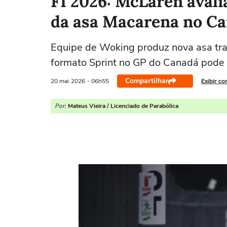
F1 2026: McLaren avali
da asa Macarena no C
Equipe de Woking produz nova asa tras
formato Sprint no GP do Canadá pode a
Compartilhar
20 mai
2026
- 06h55
Exibir co
Por:
Mateus Vieira / Licenciado de Parabólica