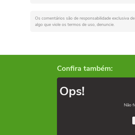
Os comentários são de responsabilidade exclusiva de 
algo que viole os termos de uso, denuncie.
Confira também:
Ops!
Não f