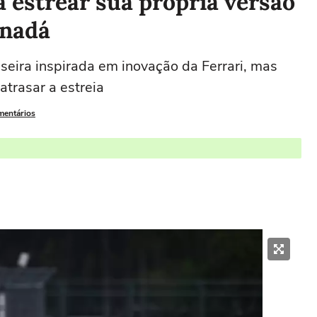
a estrear sua própria versão
anadá
eira inspirada em inovação da Ferrari, mas
trasar a estreia
mentários