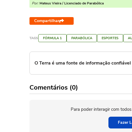
Por:
Mateus Vieira / Licenciado de Parabólica
Compartilhar
TAGS
FÓRMULA 1
PARABÓLICA
ESPORTES
A
O Terra é uma fonte de informação confiáve
Comentários (0)
Para poder interagir com todos
Fazer L