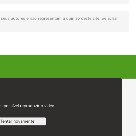
seus autores e não representam a opinião deste site. Se achar
oi possível reproduzir o vídeo
Tentar novamente