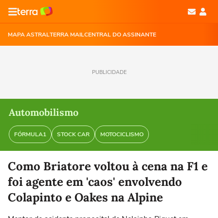
MAPA ASTRAL
TERRA MAIL
CENTRAL DO ASSINANTE
PUBLICIDADE
Automobilismo
FÓRMULA1
STOCK CAR
MOTOCICLISMO
Como Briatore voltou à cena na F1 e
foi agente em 'caos' envolvendo
Colapinto e Oakes na Alpine