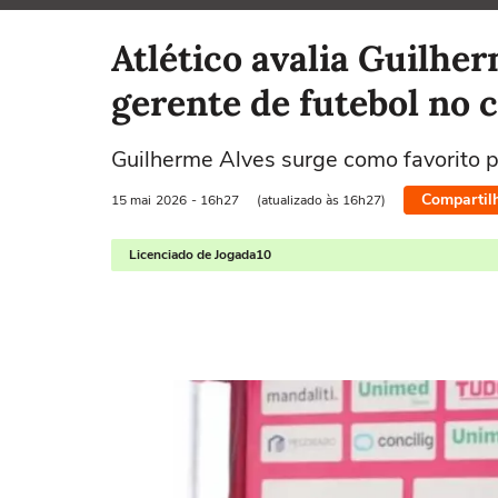
Selecione o time para ver as notícias
Atlético avalia Guilhe
gerente de futebol no 
Guilherme Alves surge como favorito p
Compartil
15 mai
2026
- 16h27
(atualizado às 16h27)
Licenciado de Jogada10