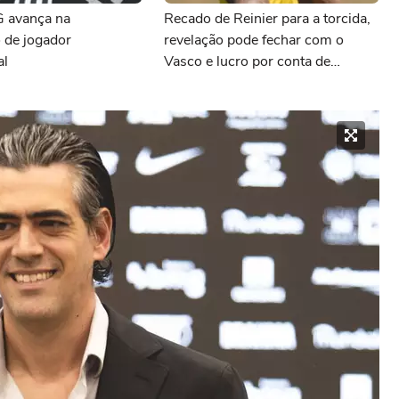
G avança na
Recado de Reinier para a torcida,
 de jogador
revelação pode fechar com o
al
Vasco e lucro por conta de
Preciado: as últimas notícias do
Atlético-MG