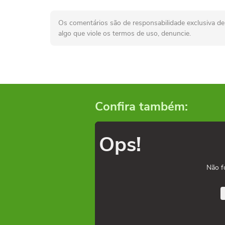
Os comentários são de responsabilidade exclusiva de 
algo que viole os termos de uso, denuncie.
Confira também:
Ops!
Não f