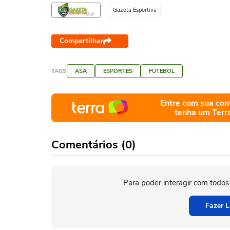
Gazeta Esportiva
Compartilhar
TAGS
ASA
ESPORTES
FUTEBOL
Entre com sua con
tenha um Terr
Comentários (0)
Para poder interagir com todos
Fazer L