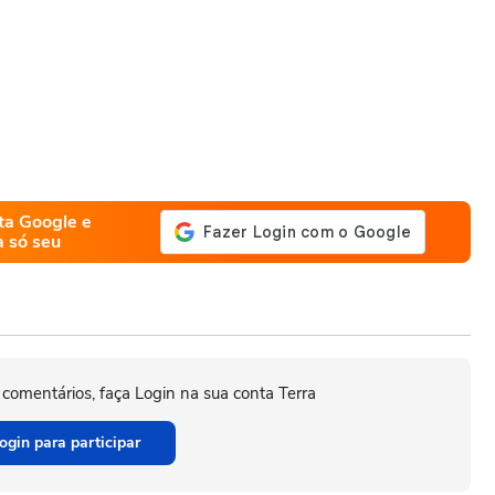
ta Google e
a só seu
 comentários, faça Login na sua conta Terra
ogin para participar