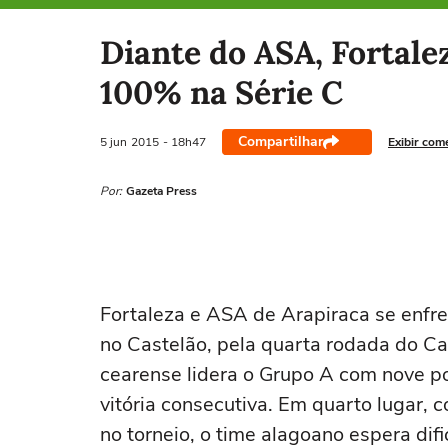
Selecione o time para ver as notícias
Diante do ASA, Fortalez
100% na Série C
Compartilhar
5 jun
2015
- 18h47
Exibir com
Por:
Gazeta Press
Fortaleza e ASA de Arapiraca se enfre
no Castelão, pela quarta rodada do Cam
cearense lidera o Grupo A com nove po
vitória consecutiva. Em quarto lugar,
no torneio, o time alagoano espera difi