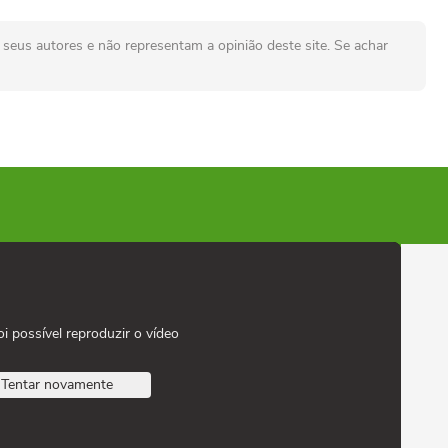
seus autores e não representam a opinião deste site. Se achar
oi possível reproduzir o vídeo
Tentar novamente