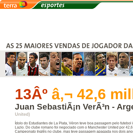
13Âº
â‚¬ 42,6 mi
Juan SebastiÃ¡n VerÃ³n - Arg
United)
Ídolo do Estudiantes de La Plata, Véron teve boa passagem pelo futebol 
Lazio. Do clube romano foi negociado com o Manchester United por 42,6
Campeonato Inglês no clube, mas teve passagem apagada nos dois anos q