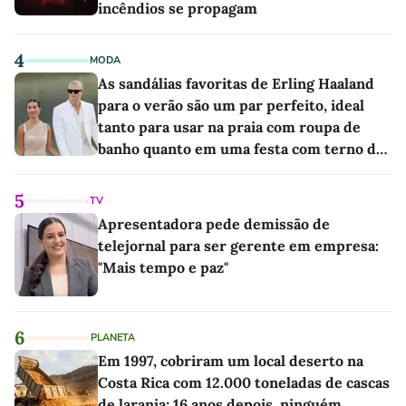
incêndios se propagam
4
MODA
As sandálias favoritas de Erling Haaland
para o verão são um par perfeito, ideal
tanto para usar na praia com roupa de
banho quanto em uma festa com terno de
linho
5
TV
Apresentadora pede demissão de
telejornal para ser gerente em empresa:
"Mais tempo e paz"
6
PLANETA
Em 1997, cobriram um local deserto na
Costa Rica com 12.000 toneladas de cascas
de laranja; 16 anos depois, ninguém