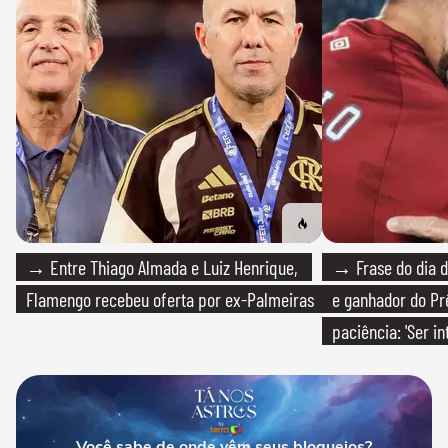
→ Entre Thiago Almada e Luiz Henrique,
→ Frase do dia d
Flamengo recebeu oferta por ex-Palmeiras
e ganhador do Pr
paciência: 'Ser i
paciente é melho
Você sabe de onde vêm seus bloqueios?