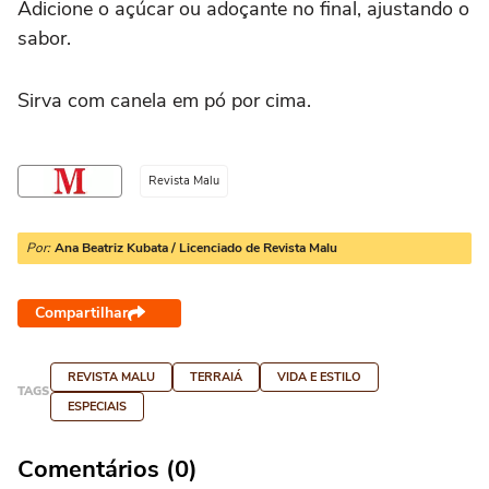
Adicione o açúcar ou adoçante no final, ajustando o
sabor.
Sirva com canela em pó por cima.
Revista Malu
Por:
Ana Beatriz Kubata / Licenciado de Revista Malu
Compartilhar
REVISTA MALU
TERRAIÁ
VIDA E ESTILO
TAGS
ESPECIAIS
Comentários (0)