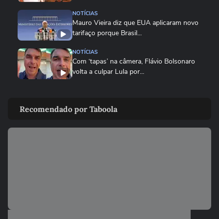
NOTÍCIAS
Mauro Vieira diz que EUA aplicaram novo
tarifaço porque Brasil...
NOTÍCIAS
Com ‘tapas’ na câmera, Flávio Bolsonaro
volta a culpar Lula por...
NOTÍCIAS
Vice-líder do governo na Câmara,
Recomendado por Taboola
Lindbergh Farias chama tarifaço...
NOTÍCIAS
Governo Lula diz que decisão é 'marco
lastimável' e que acionará...
ECONOMIA
Conselho eleva para 32% o teor de etanol
na gasolina em meio ao...
ECONOMIA
MASTERCLASS: O Jogo do Instagram