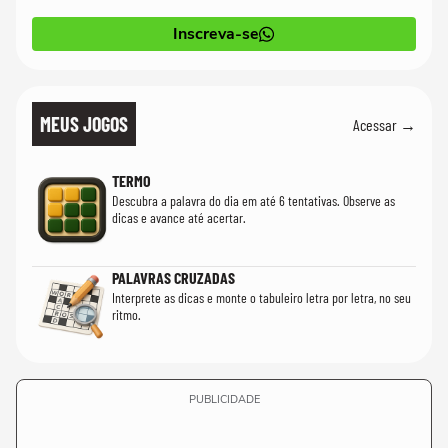
Inscreva-se
MEUS JOGOS
Acessar →
TERMO
Descubra a palavra do dia em até 6 tentativas. Observe as
dicas e avance até acertar.
PALAVRAS CRUZADAS
Interprete as dicas e monte o tabuleiro letra por letra, no seu
ritmo.
PUBLICIDADE