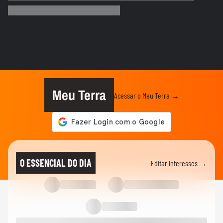
para o Seu Negócio
ADVANCE CAST
“É fundamental as marcas entenderem a
sua essência” | Marina...
ECONOMIA
Senado aprova projeto que cria o 'Pix
Pensão Alimentícia’; texto...
Meu Terra
Acessar o Meu Terra →
NOTÍCIAS
‘Fazendo a minha parte mesmo sem ser
presidente ainda’, diz Flávio...
NOTÍCIAS
Flávio Bolsonaro cita eleições no Brasil e
O ESSENCIAL DO DIA
Editar interesses →
diz em audiência nos...
NOTÍCIAS
Flávio Bolsonaro critica Lula antes de
participar de audiência...