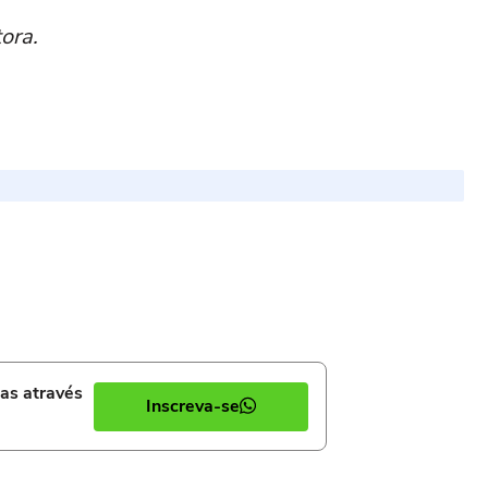
ora.
ias através
Inscreva-se