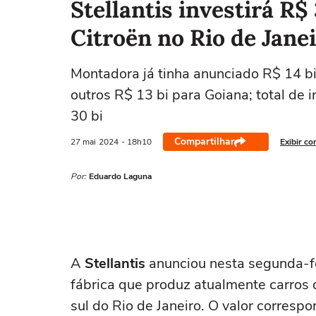
Stellantis investirá R$
Citroën no Rio de Jane
Montadora já tinha anunciado R$ 14 bi
outros R$ 13 bi para Goiana; total de
30 bi
Compartilhar
27 mai
2024
- 18h10
Exibir co
Por:
Eduardo Laguna
A
Stellantis
anunciou nesta segunda-fe
fábrica que produz atualmente carros
sul do Rio de Janeiro. O valor corresp