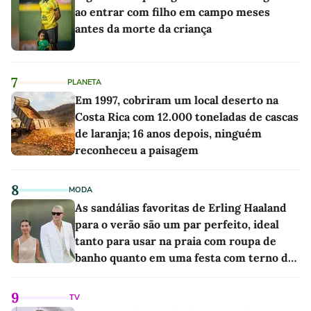
ao entrar com filho em campo meses
antes da morte da criança
7
PLANETA
Em 1997, cobriram um local deserto na
Costa Rica com 12.000 toneladas de cascas
de laranja; 16 anos depois, ninguém
reconheceu a paisagem
8
MODA
As sandálias favoritas de Erling Haaland
para o verão são um par perfeito, ideal
tanto para usar na praia com roupa de
banho quanto em uma festa com terno de
linho
9
TV