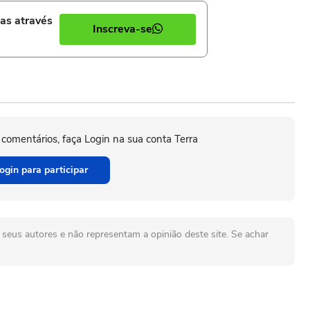
ias através
Inscreva-se
 comentários, faça Login na sua conta Terra
ogin para participar
seus autores e não representam a opinião deste site. Se achar