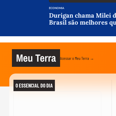
ECONOMIA
Durigan chama Milei de
Brasil são melhores q
Meu Terra
Acessar o Meu Terra →
O ESSENCIAL DO DIA