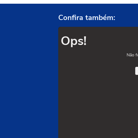
Confira também:
Ops!
Não f