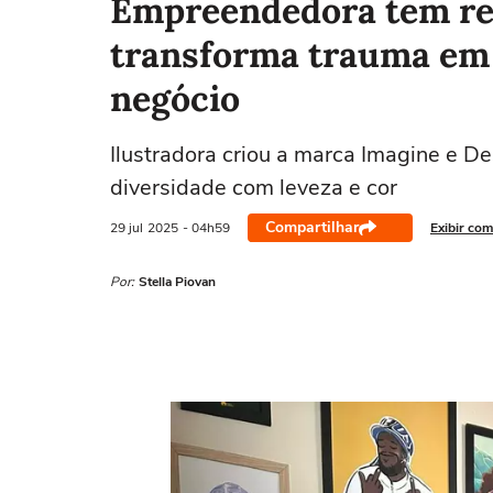
Empreendedora tem red
transforma trauma em 
negócio
Ilustradora criou a marca Imagine e De
diversidade com leveza e cor
Compartilhar
29 jul
2025
- 04h59
Exibir com
Por:
Stella Piovan