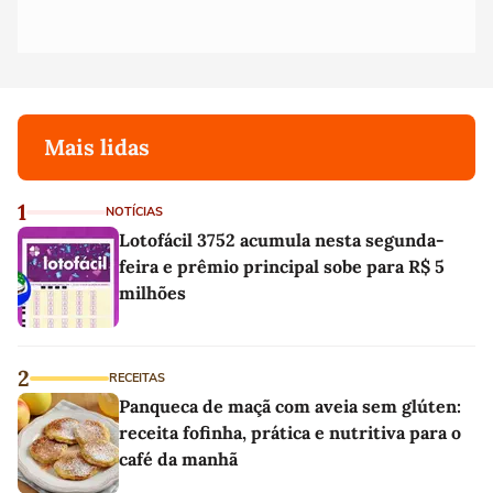
Mais lidas
1
NOTÍCIAS
Lotofácil 3752 acumula nesta segunda-
feira e prêmio principal sobe para R$ 5
milhões
2
RECEITAS
Panqueca de maçã com aveia sem glúten:
receita fofinha, prática e nutritiva para o
café da manhã