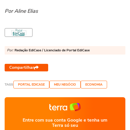
Por Aline Elias
Por:
Redação EdiCase / Licenciado de Portal EdiCase
Compartilhar
TAGS
PORTAL EDICASE
MEU NEGÓCIO
ECONOMIA
Entre com sua conta Google e tenha um
Terra só seu