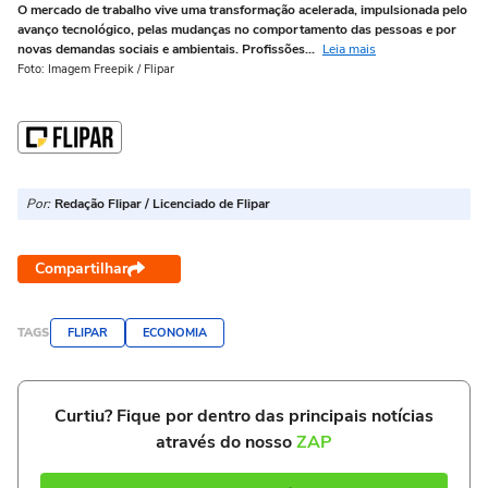
O mercado de trabalho vive uma transformação acelerada, impulsionada pelo
Eng
avanço tecnológico, pelas mudanças no comportamento das pessoas e por
de
novas demandas sociais e ambientais. Profissões...
Leia mais
al
Foto: Imagem Freepik / Flipar
Fot
Por:
Redação Flipar / Licenciado de Flipar
Compartilhar
TAGS
FLIPAR
ECONOMIA
Curtiu? Fique por dentro das principais notícias
através do nosso
ZAP