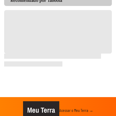
Recomendado por Taboola
Meu Terra
Acessar o Meu Terra →