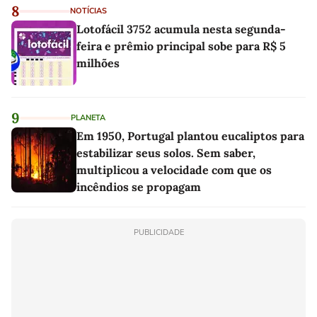
8
NOTÍCIAS
Lotofácil 3752 acumula nesta segunda-
feira e prêmio principal sobe para R$ 5
milhões
9
PLANETA
Em 1950, Portugal plantou eucaliptos para
estabilizar seus solos. Sem saber,
multiplicou a velocidade com que os
incêndios se propagam
PUBLICIDADE