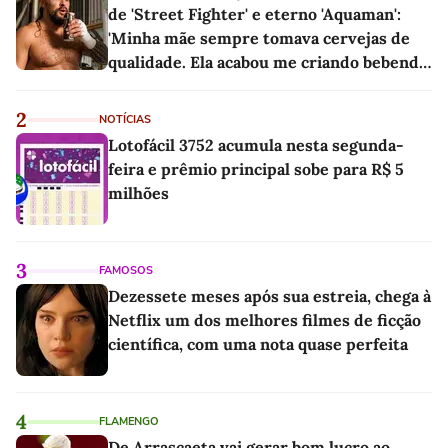
de 'Street Fighter' e eterno 'Aquaman':
'Minha mãe sempre tomava cervejas de
qualidade. Ela acabou me criando bebendo
as melhores'
2
NOTÍCIAS
Lotofácil 3752 acumula nesta segunda-
feira e prêmio principal sobe para R$ 5
milhões
3
FAMOSOS
Dezessete meses após sua estreia, chega à
Netflix um dos melhores filmes de ficção
científica, com uma nota quase perfeita
4
FLAMENGO
De Arrascaeta vai gerar bom lucro ao