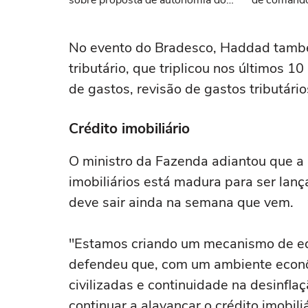
sobre proposta de autonomia do
de comando
BC
No evento do Bradesco, Haddad também
tributário, que triplicou nos últimos 10
de gastos, revisão de gastos tributário
Crédito imobiliário
O ministro da Fazenda adiantou que a
imobiliários está madura para ser lanç
deve sair ainda na semana que vem.
"Estamos criando um mecanismo de eq
defendeu que, com um ambiente econôm
civilizadas e continuidade na desinfla
continuar a alavancar o crédito imobiliá