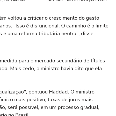
', diz Haddad
de municípios e cobra pacto entre
Poderes
 voltou a criticar o crescimento do gasto
 anos. "Isso é disfuncional. O caminho é o limite
s e uma reforma tributária neutra", disse.
 medida para o mercado secundário de títulos
ada. Mais cedo, o ministro havia dito que ela
ualização", pontuou Haddad. O ministro
ico mais positivo, taxas de juros mais
ção, será possível, em um processo gradual,
rio no Brasil.