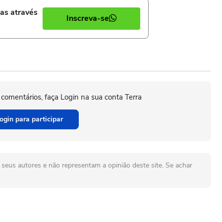
ias através
Inscreva-se
 comentários, faça Login na sua conta Terra
ogin para participar
seus autores e não representam a opinião deste site. Se achar