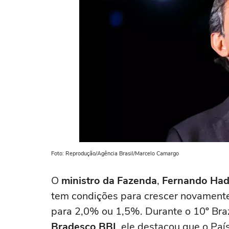
Foto: Reprodução/Agência Brasil/Marcelo Camargo
O
ministro da Fazenda
,
Fernando Ha
tem condições para crescer novament
para 2,0% ou 1,5%. Durante o 10º Bra
Bradesco BBI
, ele destacou que o Paí