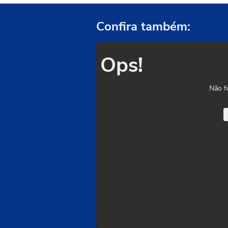
Confira também:
Ops!
Não f