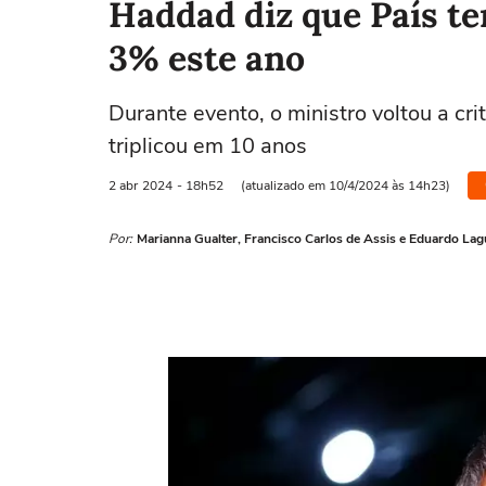
Haddad diz que País t
3% este ano
Durante evento, o ministro voltou a cri
triplicou em 10 anos
2 abr
2024
- 18h52
(atualizado em 10/4/2024 às 14h23)
Por:
Marianna Gualter, Francisco Carlos de Assis e Eduardo La