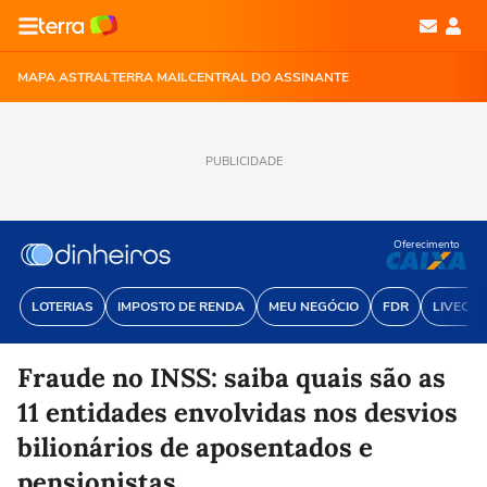
MAPA ASTRAL
TERRA MAIL
CENTRAL DO ASSINANTE
PUBLICIDADE
Oferecimento
LOTERIAS
IMPOSTO DE RENDA
MEU NEGÓCIO
FDR
LIVECOI
Fraude no INSS: saiba quais são as
11 entidades envolvidas nos desvios
bilionários de aposentados e
pensionistas