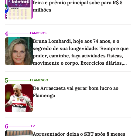
feira e prêmio principal sobe para R$ 5
milhões
4
FAMOSOS
Bruna Lombardi, hoje aos 74 anos, e o
segredo de sua longevidade: 'Sempre que
puder, caminhe, faça atividades físicas,
movimente o corpo. Exercícios diários,
mesmo pequenos, são libertadores'
5
FLAMENGO
De Arrascaeta vai gerar bom lucro ao
Flamengo
6
TV
Apresentador deixa o SBT após 8 meses