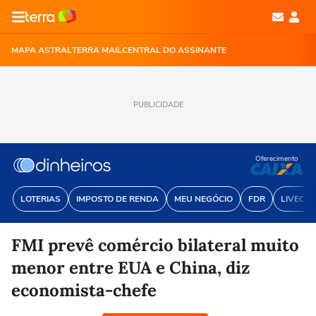
MAPA ASTRAL
TERRA MAIL
CENTRAL DO ASSINANTE
PUBLICIDADE
Oferecimento
LOTERIAS
IMPOSTO DE RENDA
MEU NEGÓCIO
FDR
LIVECOI
FMI prevê comércio bilateral muito
menor entre EUA e China, diz
economista-chefe