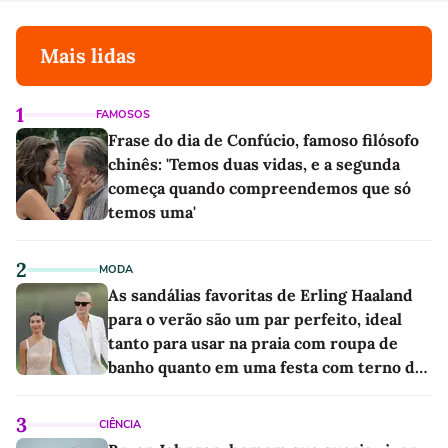
Mais lidas
1
FAMOSOS
Frase do dia de Confúcio, famoso filósofo
chinês: 'Temos duas vidas, e a segunda
começa quando compreendemos que só
temos uma'
2
MODA
As sandálias favoritas de Erling Haaland
para o verão são um par perfeito, ideal
tanto para usar na praia com roupa de
banho quanto em uma festa com terno de
linho
3
CIÊNCIA