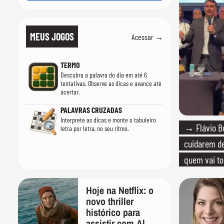
MEUS JOGOS
Acessar →
TERMO
Descubra a palavra do dia em até 6
tentativas. Observe as dicas e avance até
acertar.
PALAVRAS CRUZADAS
Interprete as dicas e monte o tabuleiro
→ Flávio Bo
letra por letra, no seu ritmo.
cuidarem de
quem vai to
Hoje na Netflix: o
novo thriller
histórico para
assistir com Al