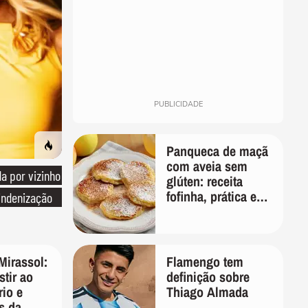
PUBLICIDADE
Panqueca de maçã
com aveia sem
 por vizinho
glúten: receita
fofinha, prática e
indenização
nutritiva para o
café da manhã
Mirassol:
Flamengo tem
tir ao
definição sobre
rio e
Thiago Almada
s da