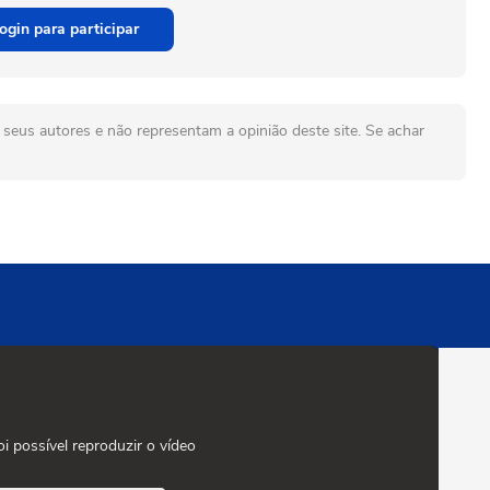
ogin para participar
seus autores e não representam a opinião deste site. Se achar
oi possível reproduzir o vídeo