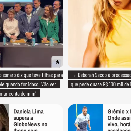
lsonaro diz que teve filhas para
→ Deborah Secco é processada
le quando for idoso: 'Vão ver
que pede quase R$ 100 mil de 
mar conta de mim'
Daniela Lima
Grêmio x 
supera a
Onde assis
GloboNews no
vivo, horá
Ibope com
escalaçõe