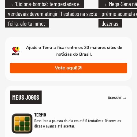
→ 'Ciclone-bomba': tempestades e
→ Mega-Sena não
vendavais devem atingir 11 estados na sexta-
prêmio acumula e
feira, alerta Inmet
dezenas
Ajude o Terra a ficar entre os 20 maiores sites de
notícias do Brasil.
Vote aqui!
MEUS JOGOS
Acessar →
TERMO
Descubra a palavra do dia em até 6 tentativas. Observe as
dicas e avance até acertar.