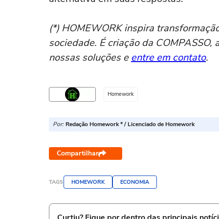
(*) HOMEWORK inspira transformação 
sociedade. É criação da COMPASSO, a
nossas soluções e
entre em contato
.
Homework
Por:
Redação Homework * / Licenciado de Homework
Compartilhar
TAGS
HOMEWORK
ECONOMIA
Curtiu? Fique por dentro das principais notíc