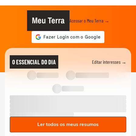
Meu Terra
Acessar o Meu Terra →
O ESSENCIAL DO DIA
Editar interesses →
Ler todos os meus resumos