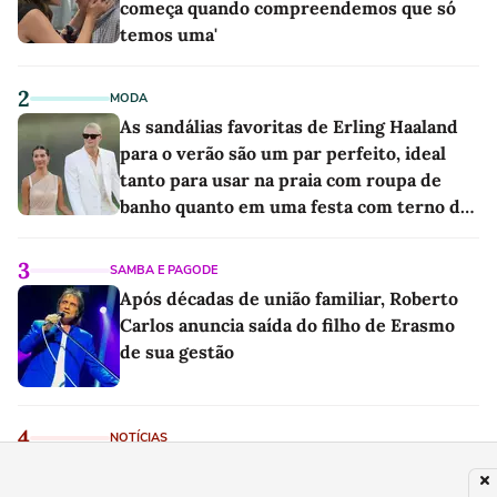
começa quando compreendemos que só
temos uma'
2
MODA
As sandálias favoritas de Erling Haaland
para o verão são um par perfeito, ideal
tanto para usar na praia com roupa de
banho quanto em uma festa com terno de
linho
3
SAMBA E PAGODE
Após décadas de união familiar, Roberto
Carlos anuncia saída do filho de Erasmo
de sua gestão
4
NOTÍCIAS
Tratamento com PRP, eficaz para aliviar a
dor da artrose, passa a ser regulamentado