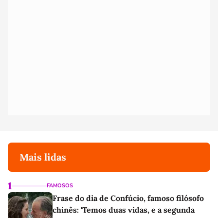
Mais lidas
1
FAMOSOS
Frase do dia de Confúcio, famoso filósofo
chinês: 'Temos duas vidas, e a segunda