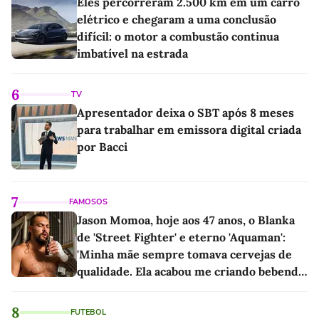
Eles percorreram 2.500 km em um carro
elétrico e chegaram a uma conclusão
difícil: o motor a combustão continua
imbatível na estrada
6
TV
Apresentador deixa o SBT após 8 meses
para trabalhar em emissora digital criada
por Bacci
7
FAMOSOS
Jason Momoa, hoje aos 47 anos, o Blanka
de 'Street Fighter' e eterno 'Aquaman':
'Minha mãe sempre tomava cervejas de
qualidade. Ela acabou me criando bebendo
as melhores'
8
FUTEBOL