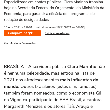
Especializada em contas públicas, Clara Marinho trabalha
hoje na Secretaria Federal do Orçamento, do Ministério da
Economia, para garantir a eficácia dos programas de
redução de desigualdades
15 nov
2021
- 17h01
(atualizado em 16/11/2021 às 09h55)
Compartilhar
Exibir comentários
Por:
Adriana Fernandes
BRASÍLIA - A servidora pública
Clara Marinho
não
é nenhuma celebridade, mas entrou na lista de
2021 dos afrodescendentes
mais influentes do
mundo
. Outros brasileiros (estes sim, famosos)
também foram nomeados, como o economista Gil
do Vigor, ex-participante do BBB Brasil, a cantora
Margareth Menezes e os atores Taís Araújo e