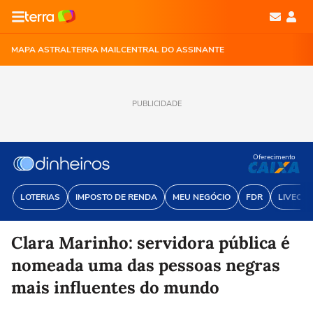
MAPA ASTRAL
TERRA MAIL
CENTRAL DO ASSINANTE
PUBLICIDADE
Oferecimento
LOTERIAS
IMPOSTO DE RENDA
MEU NEGÓCIO
FDR
LIVECOI
Clara Marinho: servidora pública é
nomeada uma das pessoas negras
mais influentes do mundo