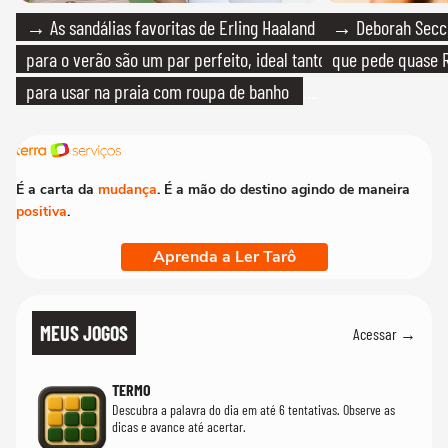
→ As sandálias favoritas de Erling Haaland
→ Deborah Secco
para o verão são um par perfeito, ideal tanto
que pede quase R
para usar na praia com roupa de banho
quanto em uma festa com terno de linho
É a carta da
mudança
. É a mão do destino agindo de maneira
positiva
.
Aprenda a Ler Tarô
MEUS JOGOS
Acessar →
TERMO
Descubra a palavra do dia em até 6 tentativas. Observe as
dicas e avance até acertar.