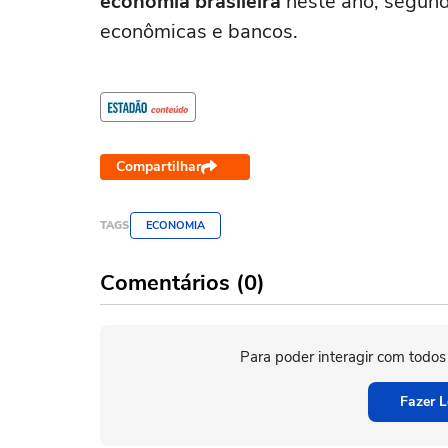
economia brasileira
neste ano, segund
econômicas e bancos.
Compartilhar
TAGS
ECONOMIA
Comentários (0)
Para poder interagir com todos
Fazer L