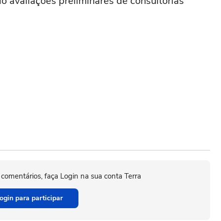
o avaliações preliminares de consultorias
 comentários, faça Login na sua conta Terra
ogin para participar