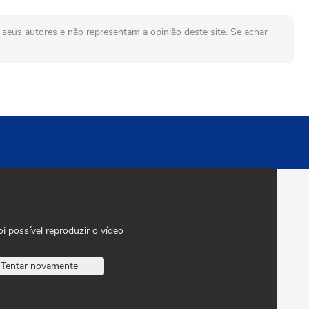
seus autores e não representam a opinião deste site. Se achar
oi possível reproduzir o vídeo
Tentar novamente