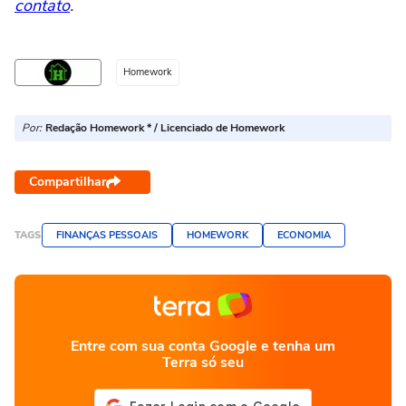
contato
.
Homework
Por:
Redação Homework * / Licenciado de Homework
Compartilhar
TAGS
FINANÇAS PESSOAIS
HOMEWORK
ECONOMIA
Entre com sua conta Google e tenha um
Terra só seu