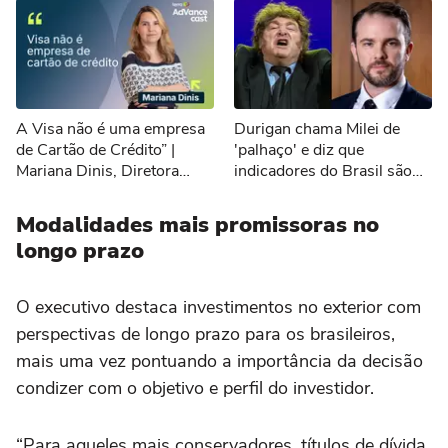
A Visa não é uma empresa
Durigan chama Milei de
de Cartão de Crédito” |
'palhaço' e diz que
Mariana Dinis, Diretora
indicadores do Brasil são
Executiva de Marketing da
melhores que os da
Visa do Brasil
Argentina
Modalidades mais promissoras no
longo prazo
O executivo destaca investimentos no exterior com
perspectivas de longo prazo para os brasileiros,
mais uma vez pontuando a importância da decisão
condizer com o objetivo e perfil do investidor.
“Para aqueles mais conservadores, títulos de dívida