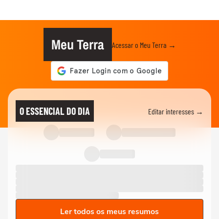
Meu Terra
Acessar o Meu Terra →
O ESSENCIAL DO DIA
Editar interesses →
Ler todos os meus resumos