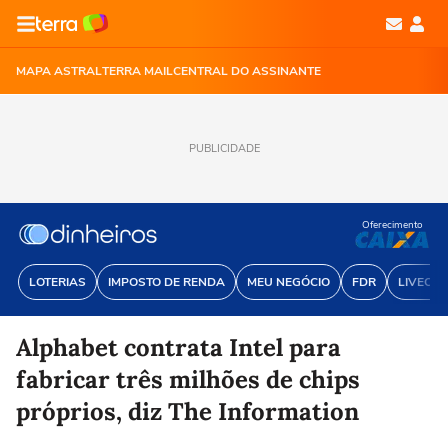
MAPA ASTRAL
TERRA MAIL
CENTRAL DO ASSINANTE
PUBLICIDADE
Oferecimento
LOTERIAS
IMPOSTO DE RENDA
MEU NEGÓCIO
FDR
LIVECOI
Alphabet contrata Intel para
fabricar três milhões de chips
próprios, diz The Information