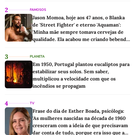
2
FAMOSOS
Jason Momoa, hoje aos 47 anos, o Blanka
de 'Street Fighter' e eterno 'Aquaman':
'Minha mãe sempre tomava cervejas de
qualidade. Ela acabou me criando bebendo
as melhores'
3
PLANETA
Em 1950, Portugal plantou eucaliptos para
estabilizar seus solos. Sem saber,
multiplicou a velocidade com que os
incêndios se propagam
4
TV
Frase do dia de Esther Boada, psicóloga:
'As mulheres nascidas na década de 1960
cresceram com a ideia de que precisavam
dar conta de tudo, porque era isso que a