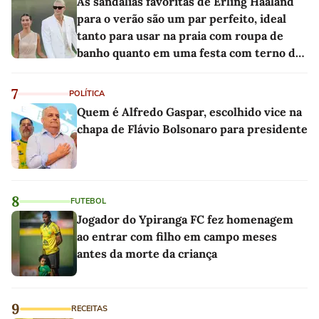
As sandálias favoritas de Erling Haaland
para o verão são um par perfeito, ideal
tanto para usar na praia com roupa de
banho quanto em uma festa com terno de
linho
7
POLÍTICA
Quem é Alfredo Gaspar, escolhido vice na
chapa de Flávio Bolsonaro para presidente
8
FUTEBOL
Jogador do Ypiranga FC fez homenagem
ao entrar com filho em campo meses
antes da morte da criança
9
RECEITAS