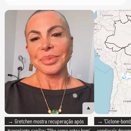
→ Gretchen mostra recuperação após
→ 'Ciclone-bomb
transplante capilar: 'Olha como estou bem'
vendavais devem a