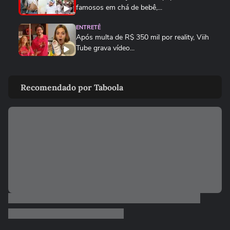
famosos em chá de bebê,...
ENTRETÊ
Após multa de R$ 350 mil por reality, Viih
Tube grava vídeo...
ENTRETÊ
Lúcia Veríssimo sai em defesa de Xuxa
Recomendado por Taboola
após críticas sobre turnê:...
MEU SONORA
Ana Castela mostra produção para
encontro e brinca: 'Está na hora...
FAMOSOS
Homem viraliza ao contar
constrangimento por causa de nome
'unissex'
FAMOSOS
Repórter da Record cai em bueiro durante
transmissão ao vivo em...