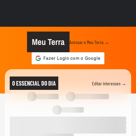
FAMOSOS
Gretchen atualiza recuperação após
transplante capilar: ‘Olha como...
FAMOSOS
'Raiva enorme': colega comenta prisão de
ator suspeito de estuprar...
Meu Terra
Acessar o Meu Terra →
FAMOSOS
'Mulheres precisam ser amadas, e não
compreendidas': namorado de...
FAMOSOS
Jojo Todynho se anima após lipo para
O ESSENCIAL DO DIA
Editar interesses →
retirar 4 kg das pernas:...
FAMOSOS
Boni rebate comentário de que ‘está gagá’
nas redes sociais
01:18