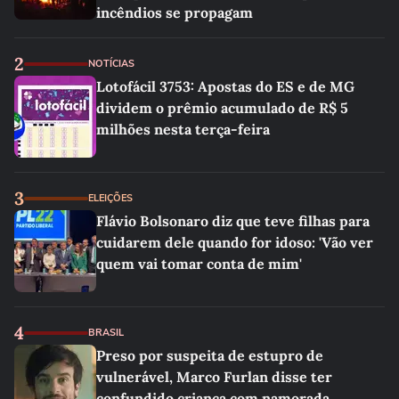
incêndios se propagam
2
NOTÍCIAS
Lotofácil 3753: Apostas do ES e de MG
dividem o prêmio acumulado de R$ 5
milhões nesta terça-feira
3
ELEIÇÕES
Flávio Bolsonaro diz que teve filhas para
cuidarem dele quando for idoso: 'Vão ver
quem vai tomar conta de mim'
4
BRASIL
Preso por suspeita de estupro de
vulnerável, Marco Furlan disse ter
confundido criança com namorada