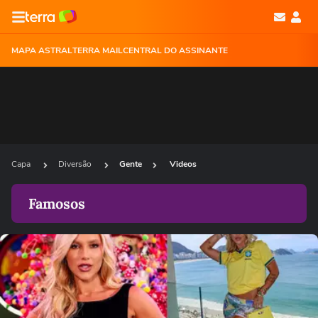
MAPA ASTRAL
TERRA MAIL
CENTRAL DO ASSINANTE
Capa
Diversão
Gente
Videos
Famosos
Ops!
Não foi possível reproduzir o vídeo