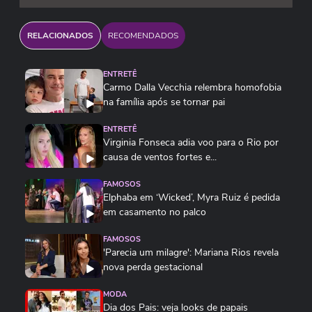
declaradas perante os órgãos fiscais
competentes, com emissão das respectivas
RELACIONADOS
RECOMENDADOS
notas fiscais”.
ENTRETÊ
Reprodução/@virginia/Instagram
Carmo Dalla Vecchia relembra homofobia
na família após se tornar pai
ENTRETÊ
Virginia Fonseca adia voo para o Rio por
causa de ventos fortes e...
FAMOSOS
Elphaba em ‘Wicked’, Myra Ruiz é pedida
em casamento no palco
FAMOSOS
'Parecia um milagre': Mariana Rios revela
nova perda gestacional
MODA
Dia dos Pais: veja looks de papais