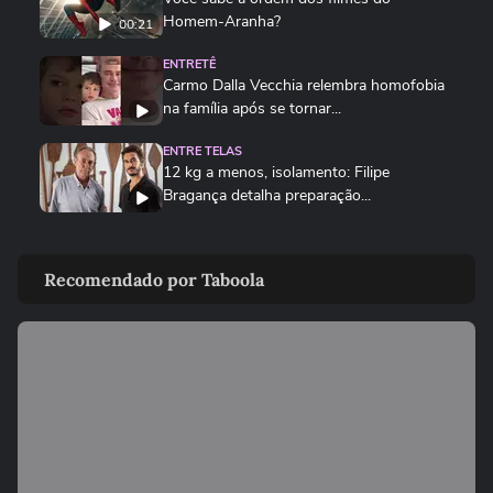
Homem-Aranha?
00:21
ENTRETÊ
Carmo Dalla Vecchia relembra homofobia
na família após se tornar...
ENTRE TELAS
12 kg a menos, isolamento: Filipe
Bragança detalha preparação...
ENTRETÊ
Carmo Dalla Vecchia relembra homofobia
Recomendado por Taboola
na família após se tornar pai
ENTRETÊ
Virginia Fonseca adia voo para o Rio por
causa de ventos fortes e...
ENTRETÊ
'Parecia um milagre': Mariana Rios revela
nova perda gestacional...