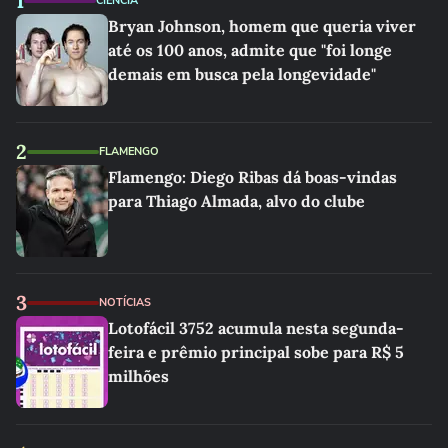
1
CIÊNCIA
Bryan Johnson, homem que queria viver
até os 100 anos, admite que "foi longe
demais em busca pela longevidade"
2
FLAMENGO
Flamengo: Diego Ribas dá boas-vindas
para Thiago Almada, alvo do clube
3
NOTÍCIAS
Lotofácil 3752 acumula nesta segunda-
feira e prêmio principal sobe para R$ 5
milhões