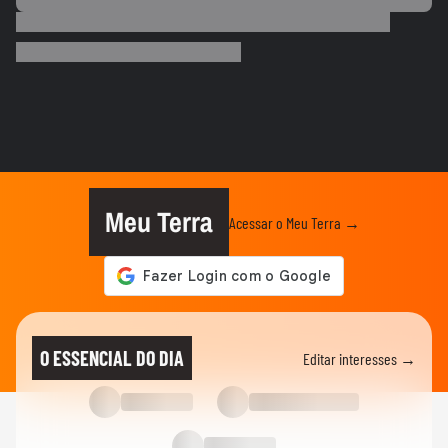
ENTRETÊ
Elphaba em 'Wicked', Myra Ruiz é pedida
em casamento no palco #shorts
FAMOSOS
Elphaba em ‘Wicked’, Myra Ruiz é pedida
em casamento no palco
FAMOSOS
'Parecia um milagre': Mariana Rios revela
nova perda gestacional
Meu Terra
Acessar o Meu Terra →
MODA
Dia dos Pais: veja looks de papais
famosos em chá de bebê,...
ENTRETÊ
Após multa de R$ 350 mil por reality, Viih
O ESSENCIAL DO DIA
Editar interesses →
Tube grava vídeo...
ENTRETÊ
Lúcia Veríssimo sai em defesa de Xuxa
após críticas sobre turnê:...