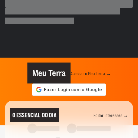
'unissex'
ENTRETÊ
Gretchen atualiza recuperação após
transplante capilar: 'Olha como...
FAMOSOS
Repórter da Record cai em bueiro durante
transmissão ao vivo em...
FAMOSOS
Gretchen atualiza recuperação após
transplante capilar: ‘Olha como...
Meu Terra
Acessar o Meu Terra →
FAMOSOS
'Raiva enorme': colega comenta prisão de
ator suspeito de estuprar...
FAMOSOS
'Mulheres precisam ser amadas, e não
O ESSENCIAL DO DIA
Editar interesses →
compreendidas': namorado de...
ENTRETÊ
Música e maquiagem: Juliette explica o