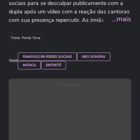
sociais para se desculpar publicamente com a
dupla após um vídeo com a reação das cantoras
...mais
com sua presença repercutir. As irmãs eram
próximas de Marília Mendonça, que morreu em
novembro de 2021, o que fez com que
Fonte: Portal Terra
internautas citassem o impacto emocional
negativo da sósia no local. “Eu não fui, não fiz
FAMOSOS EM REDES SOCIAIS
MEU SONORA
por maldade de causar desconforto, jamais, fui
TAGS
MÚSICA
ENTRETÊ
como convidada”, disse Mariana ao acrescentar
que também não foi caracterizada como a
PUBLICIDADE
Rainha da Sofrência.
Reprodução/eumarianabrandao/Instagram