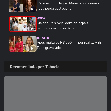
'Parecia um milagre': Mariana Rios revela
nova perda gestacional
MODA
Dia dos Pais: veja looks de papais
famosos em chá de bebê,...
ENTRETÊ
Após multa de R$ 350 mil por reality, Viih
Tube grava vídeo...
ENTRETÊ
Lúcia Veríssimo sai em defesa de Xuxa
Recomendado por Taboola
após críticas sobre turnê:...
MEU SONORA
Ana Castela mostra produção para
encontro e brinca: 'Está na hora...
FAMOSOS
Homem viraliza ao contar
constrangimento por causa de nome