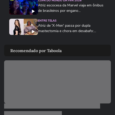
COPA DO MUNDO DA FIFA 2026
Atriz escocesa da Marvel viaja em ônibus
de brasileiros por engano...
ENTRE TELAS
Atriz de 'X-Men' passa por dupla
mastectomia e chora em desabafo:...
ENTRE TELAS
Veja trailer de '100 Dias', filme sobre
Recomendado por Taboola
história de Amyr Klink
ENTRE TELAS
As 5 estreias mais aguardadas dos
cinemas neste mês
00:51
ENTRE TELAS
Vampiros na cracolândia: novo filme
brasileiro transforma centro...
ENTRETÊ
De jatinho a bolsa rara: veja os objetos
milionários dos famosos