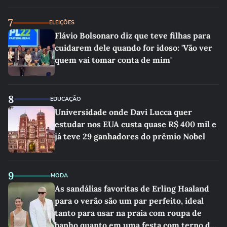
7
ELEIÇÕES
Flávio Bolsonaro diz que teve filhas para
cuidarem dele quando for idoso: 'Vão ver
quem vai tomar conta de mim'
8
EDUCAÇÃO
Universidade onde Davi Lucca quer
estudar nos EUA custa quase R$ 400 mil e
já teve 29 ganhadores do prêmio Nobel
9
MODA
As sandálias favoritas de Erling Haaland
para o verão são um par perfeito, ideal
tanto para usar na praia com roupa de
banho quanto em uma festa com terno de