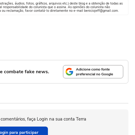
trações, áudios, fotos, gráficos, arquivos etc.) deste blog e a obtenção de todas as
al responsabilidade do colunista que o assina. As opiniões do colunista não
a ou reclamação, favor contatá-lo diretamente no e-mail beniciojeff@gmail.com.
Adicione como fonte
l e combate fake news.
preferencial no Google
 comentários, faça Login na sua conta Terra
ogin para participar