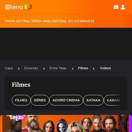
MAPA ASTRAL
TERRA MAIL
CENTRAL DO ASSINANTE
Capa
Diversão
Entre Telas
Filmes
Videos
Filmes
FILMES
SÉRIES
ADORO CINEMA
XATAKA
CABANA DO L
Ops!