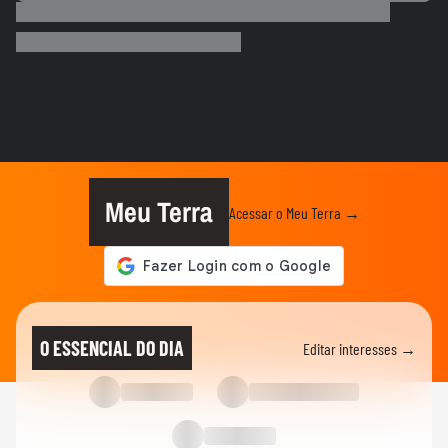
João Guilherme encarna hacker em O Rei
da Internet; veja quando...
01:03
TODATEEN
Agora é oficial: filme de Heartstopper vai
encerrar a história na...
00:47
ENTRE TELAS
Michael B. Jordan leva estatueta do Oscar
a fast food para...
Meu Terra
Acessar o Meu Terra →
TODATEEN
3 animes de romance que todo fã de
Bridgerton deve ver
01:09
ENTRE TELAS
Rafa Vitti reencontra Caramelo um ano
O ESSENCIAL DO DIA
Editar interesses →
após as gravações do filme:...
FILMES
Morre Robert Duvall, ator lendário de
Hollywood, aos 95 anos