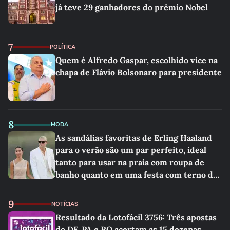
já teve 29 ganhadores do prêmio Nobel
7
POLÍTICA
Quem é Alfredo Gaspar, escolhido vice na
chapa de Flávio Bolsonaro para presidente
8
MODA
As sandálias favoritas de Erling Haaland
para o verão são um par perfeito, ideal
tanto para usar na praia com roupa de
banho quanto em uma festa com terno de
linho
9
NOTÍCIAS
Resultado da Lotofácil 3756: Três apostas
do DF, PA e RO acertam as 15 dezenas