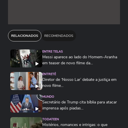
o potencial de engajamento com o público mais
amplo, incluindo fãs casuais que talvez não
reconhecessem ou se interessassem por
"Thunderbolts".
RELACIONADOS
RECOMENDADOS
A mudança funciona como uma isca emocional e
ENTRE TELAS
nostálgica, que invoca o legado dos filmes
Messi aparece ao lado do Homem-Aranha
anteriores e reativa a expectativa em torno de
em teaser de novo filme da...
um novo time principal de heróis.
ENTRETÊ
Diretor de ‘Nosso Lar’ debate a justiça em
novo filme...
MUNDO
Secretário de Trump cita bíblia para atacar
imprensa após piadas...
TODATEEN
Mistérios, romances e intrigas: o que