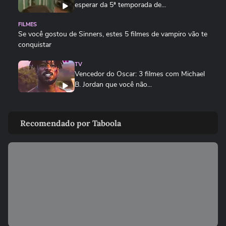
esperar da 5ª temporada de...
FILMES
Se você gostou de Sinners, estes 5 filmes de vampiro vão te
conquistar
TV
Vencedor do Oscar: 3 filmes com Michael
B. Jordan que você não...
TODATEEN
O Diabo Veste Prada 2 ganha novo trailer
Recomendado por Taboola
e reencontro surpreende fãs
TODATEEN
Quem é quem em Jovem Sherlock:
conheça o elenco da nova série da Prime
TODATEEN
Michael B. Jordan: 5 curiosidades que
você não sabia sobre o ator
TODATEEN