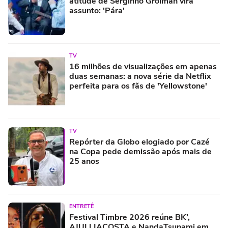
atitude de Serginho Groiman vira
assunto: 'Pára'
TV
16 milhões de visualizações em apenas
duas semanas: a nova série da Netflix
perfeita para os fãs de 'Yellowstone'
TV
Repórter da Globo elogiado por Cazé
na Copa pede demissão após mais de
25 anos
ENTRETÊ
Festival Timbre 2026 reúne BK’,
AJULLIACOSTA e NandaTsunami em