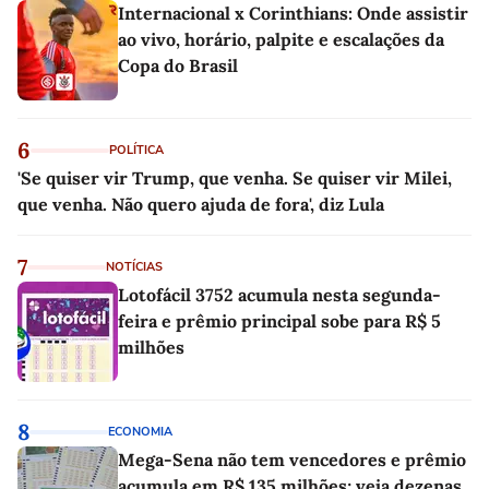
Internacional x Corinthians: Onde assistir
ao vivo, horário, palpite e escalações da
Copa do Brasil
6
POLÍTICA
'Se quiser vir Trump, que venha. Se quiser vir Milei,
que venha. Não quero ajuda de fora', diz Lula
7
NOTÍCIAS
Lotofácil 3752 acumula nesta segunda-
feira e prêmio principal sobe para R$ 5
milhões
8
ECONOMIA
Mega-Sena não tem vencedores e prêmio
acumula em R$ 135 milhões; veja dezenas