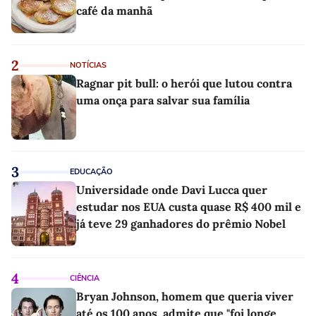
café da manhã
2
NOTÍCIAS
Ragnar pit bull: o herói que lutou contra
uma onça para salvar sua família
3
EDUCAÇÃO
Universidade onde Davi Lucca quer
estudar nos EUA custa quase R$ 400 mil e
já teve 29 ganhadores do prêmio Nobel
4
CIÊNCIA
Bryan Johnson, homem que queria viver
até os 100 anos, admite que "foi longe