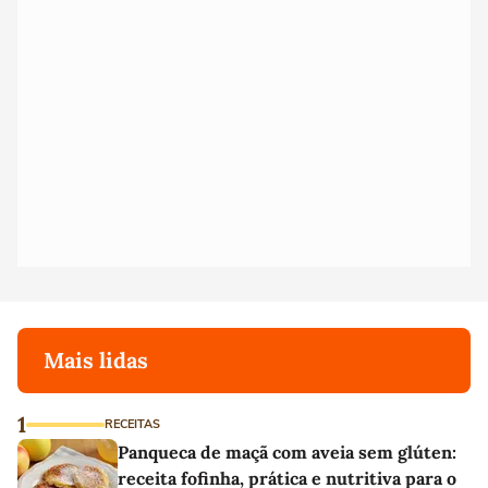
Mais lidas
1
RECEITAS
Panqueca de maçã com aveia sem glúten:
receita fofinha, prática e nutritiva para o